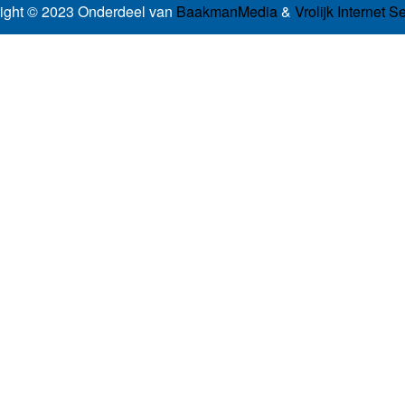
ight © 2023 Onderdeel van
BaakmanMedia
&
Vrolijk Internet S