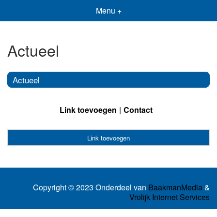
Menu +
Actueel
Actueel
Link toevoegen
Contact
Link toevoegen
Copyright © 2023 Onderdeel van
BaakmanMedia
&
Vrolijk Internet Services